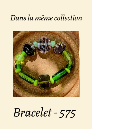
Longueur: 61 cm
Dans la même collection
Bracelet - 575
Bracelet -