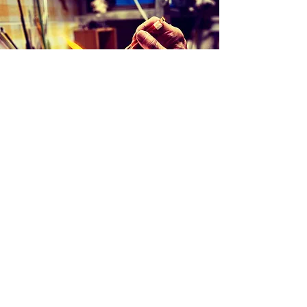
Création d'une pièce unique
Une idée, juste un jeu avec le verre: le
verre en fusion, quelques gestes
techniques: une aventure commence, un
échange avec la matière, du temps. Un
objet prend forme lié à l'instant. Moment,
forme unique.