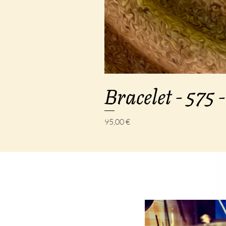
Bracelet - 575 -
Prix
95,00 €