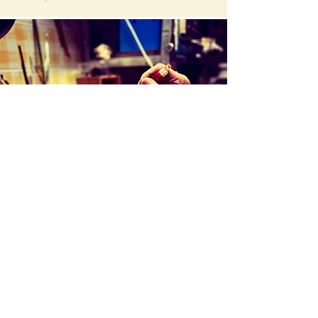
Création d'une pièce unique
Une idée, juste un jeu avec le verre: le
verre en fusion, quelques gestes
techniques: une aventure commence, un