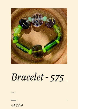
Bracelet - 575
Bracelet -
-
-
Prix
Prix
95,00 €
120,00 €