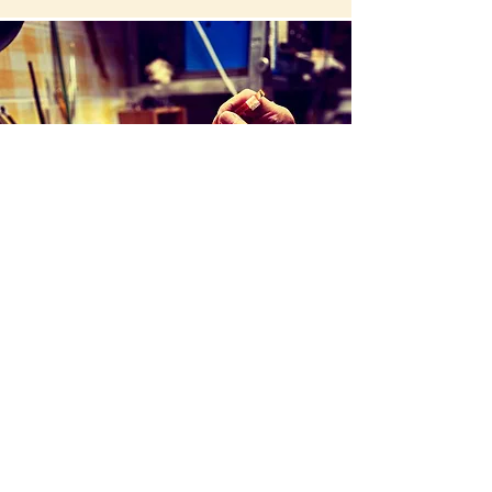
Création d'une pièce unique
Une idée, juste un jeu avec le verre: le
verre en fusion, quelques gestes
techniques: une aventure commence, un
échange avec la matière, du temps. Un