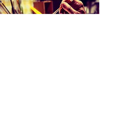
Création d'une pièce unique
Une idée, juste un jeu avec le verre: le
verre en fusion, quelques gestes
techniques: une aventure commence, un
échange avec la matière, du temps. Un
objet prend forme lié à l'instant. Moment,
forme unique.