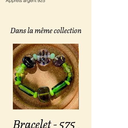
Apprêts argent 925
Dans la même collection
Bracelet - 575
Bracelet -