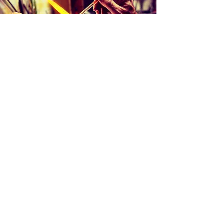
Création d'une pièce unique
Une idée, juste un jeu avec le verre: le
verre en fusion, quelques gestes
techniques: une aventure commence, un
échange avec la matière, du temps. Un
objet prend forme lié à l'instant. Moment,
forme unique.