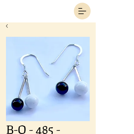
B-O - 485 -