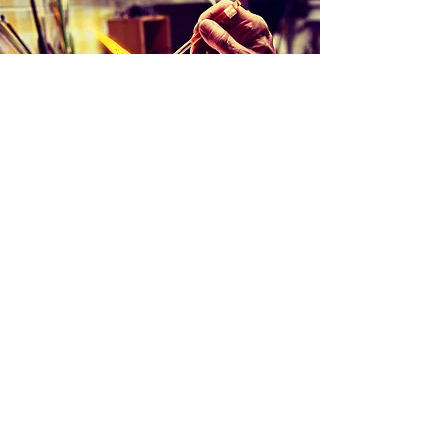
Création d'une pièce unique
Une idée, juste un jeu avec le verre: le
verre en fusion, quelques gestes
techniques: une aventure commence, un
échange avec la matière, du temps. Un
objet prend forme lié à l'instant. Moment,
forme unique.