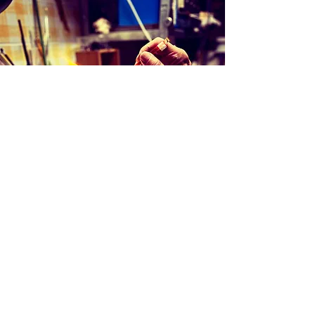
Création d'une pièce unique
Une idée, juste un jeu avec le verre: le
verre en fusion, quelques gestes
techniques: une aventure commence, un
échange avec la matière, du temps. Un
objet prend forme lié à l'instant. Moment,