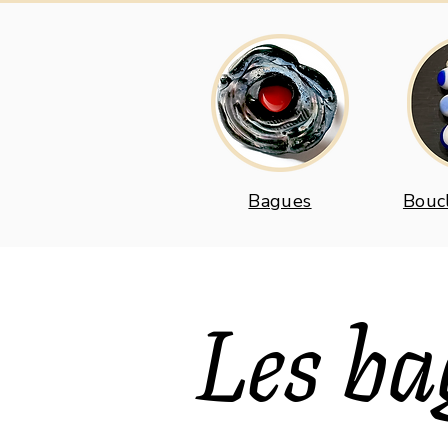
Bagues
Boucl
Les ba