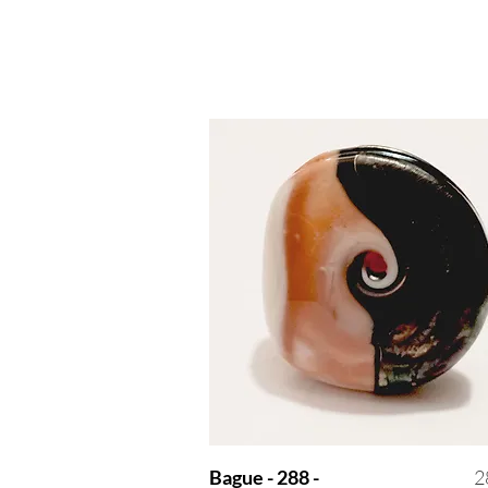
P
Bague - 288 -
2