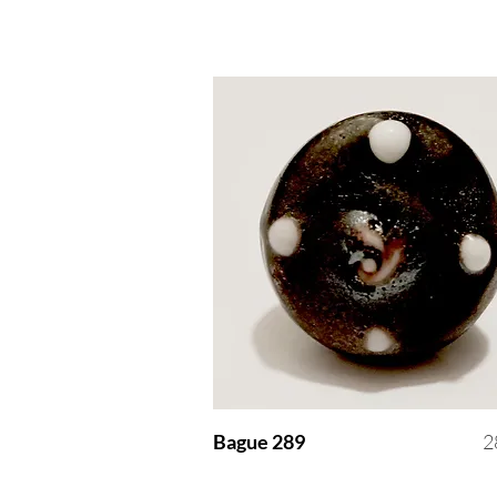
P
Bague 289
2