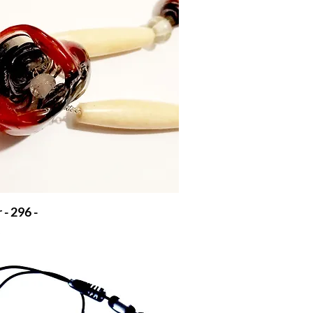
 - 296 -
€