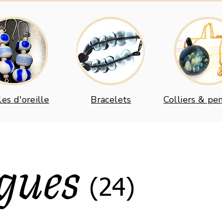
es d'oreille
Bracelets
Colliers & pe
gues
(24)