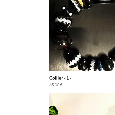
Collier - 1 -
Prix
65,00 €