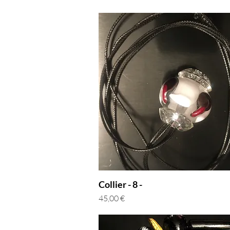
Collier - 8 -
Prix
45,00 €