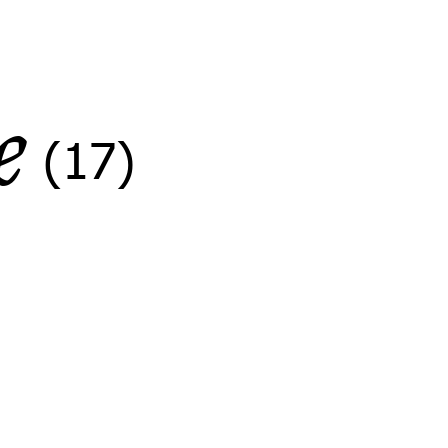
e
(17)