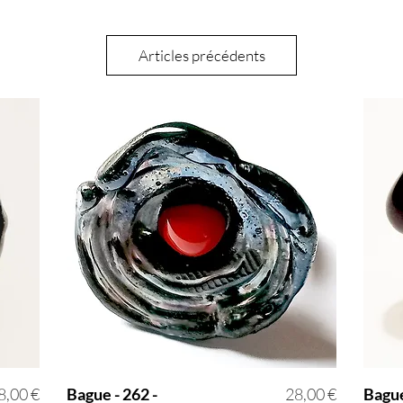
Articles précédents
rix
Prix
8,00 €
Bague - 262 -
28,00 €
Bague