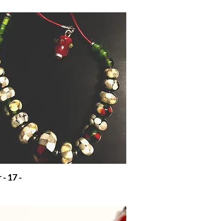
 - 17 -
€