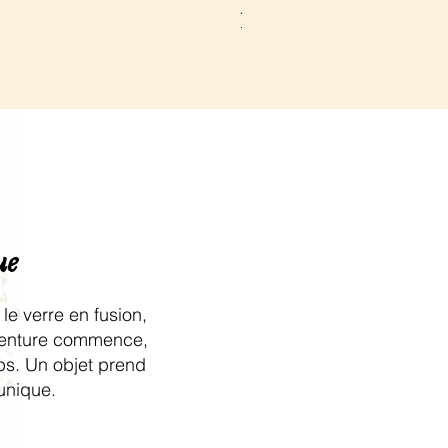
Prix
120,00 €
ue
le verre en fusion,
venture commence,
ps. Un objet prend
 unique.