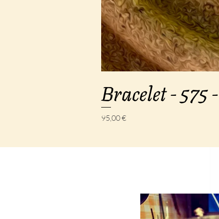
Bracelet - 575 -
Prix
95,00 €