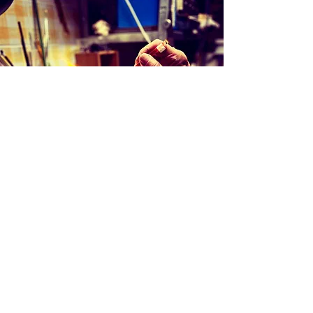
Création d'une pièce unique
Une idée, juste un jeu avec le verre: le
verre en fusion, quelques gestes
techniques: une aventure commence, un
échange avec la matière, du temps. Un
objet prend forme lié à l'instant. Moment,