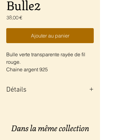
Bulle2
Prix
38,00 €
Ajouter au panier
Bulle verte transparente rayée de fil
rouge.
Chaine argent 925
Détails
Verre de Murano
Oeillets argent 925
Poids : 18gr
Dans la même collection
Longueur : 51cm