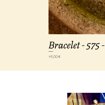
Bracelet - 575 -
Prix
95,00 €