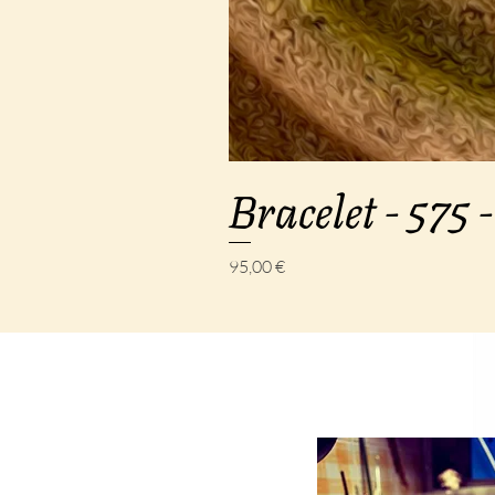
Bracelet - 575 -
Prix
95,00 €