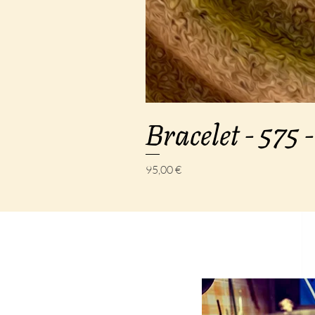
Bracelet - 575 -
Prix
95,00 €