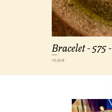
Bracelet - 575 -
Prix
95,00 €