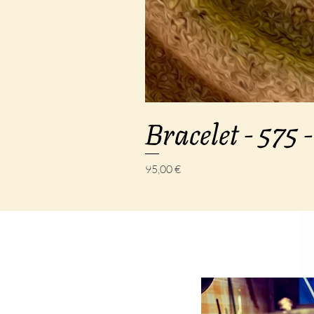
Bracelet - 575 -
Prix
95,00 €