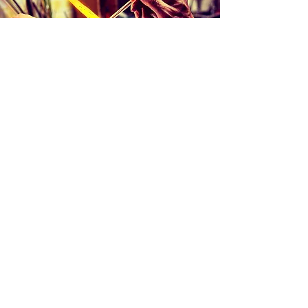
Création d'une pièce unique
Une idée, juste un jeu avec le verre: le
verre en fusion, quelques gestes
techniques: une aventure commence, un
échange avec la matière, du temps. Un
objet prend forme lié à l'instant. Moment,
forme unique.